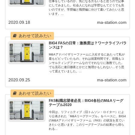
仕事をしているのか、気になる方もいると思うので記事
にしてみました。社会人になれば学歴なんてどうでも良
いのですが、学歴編と職歴編に分けて書いてみたいと思
います。...
2020.09.18
ma-station.com
BIG4 FASの日常：激務度は？ワークライフバラ
ンスは？
M&Aアドバイザリーファームに入社するにあたって私が
最もビビッていたもの、それは就業時間です。前職もコ
ンサルティングファームなのでそれなりに激務でした。
でも流石に連日徹夜とかだと無理かもしれない…そう思
って震えていました。...
2020.09.25
ma-station.com
FAS転職志望者必見：BIG4各社のM&Aリーグ
テーブル2020
今回は、リフィニティブ（旧トムソン・ロイター）によ
り公表された「M&Aリーグテーブル」をベースに、BIG4
のM&Aアドバイザリーファーム（FAS）の状況を見てい
きたいと思います。このリーグテーブルの結果から得ら
れる...