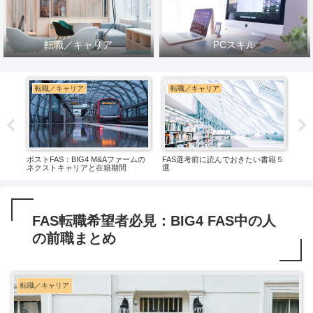
転職／キャリア
PCスキル
転職／キャリア
転職／キャリア
転
プレ
ポストFAS：BIG4 M&Aファームの
FAS選考前に読んでおきたい書籍５
FA
ネクストキャリアと在籍期間
選
選
FAS転職希望者必見：BIG4 FAS中の人
の前職まとめ
転職／キャリア