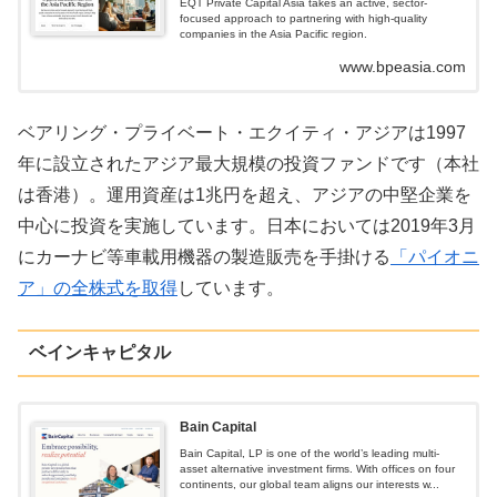
EQT Private Capital Asia takes an active, sector-
focused approach to partnering with high-quality
companies in the Asia Pacific region.
www.bpeasia.com
ベアリング・プライベート・エクイティ・アジアは1997
年に設立されたアジア最大規模の投資ファンドです（本社
は香港）。運用資産は1兆円を超え、アジアの中堅企業を
中心に投資を実施しています。日本においては2019年3月
にカーナビ等車載用機器の製造販売を手掛ける
「パイオニ
ア」の全株式を取得
しています。
ベインキャピタル
Bain Capital
Bain Capital, LP is one of the world’s leading multi-
asset alternative investment firms. With offices on four
continents, our global team aligns our interests w...