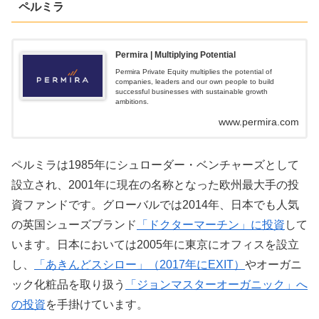
ペルミラ
Permira | Multiplying Potential
Permira Private Equity multiplies the potential of
companies, leaders and our own people to build
successful businesses with sustainable growth
ambitions.
www.permira.com
ペルミラは1985年にシュローダー・ベンチャーズとして
設立され、2001年に現在の名称となった欧州最大手の投
資ファンドです。グローバルでは2014年、日本でも人気
の英国シューズブランド
「ドクターマーチン」に投資
して
います。日本においては2005年に東京にオフィスを設立
し、
「あきんどスシロー」（2017年にEXIT）
やオーガニ
ック化粧品を取り扱う
「ジョンマスターオーガニック」へ
の投資
を手掛けています。