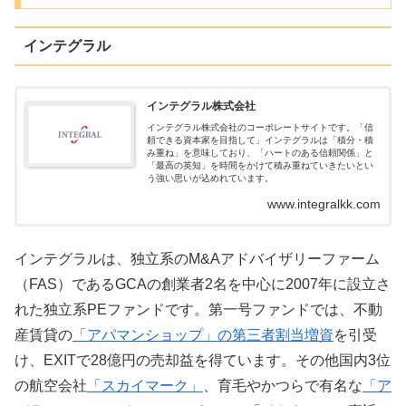
インテグラル
インテグラル株式会社
インテグラル株式会社のコーポレートサイトです。「信
頼できる資本家を目指して」インテグラルは「積分・積
み重ね」を意味しており、「ハートのある信頼関係」と
「最高の英知」を時間をかけて積み重ねていきたいとい
う強い思いが込めれています。
www.integralkk.com
インテグラルは、独立系のM&Aアドバイザリーファーム
（FAS）であるGCAの創業者2名を中心に2007年に設立さ
れた独立系PEファンドです。第一号ファンドでは、不動
産賃貸の
「アパマンショップ」の第三者割当増資
を引受
け、EXITで28億円の売却益を得ています。その他国内3位
の航空会社
「スカイマーク」
、育毛やかつらで有名な
「ア