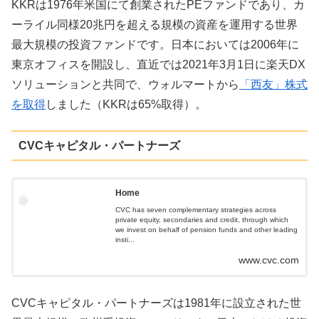
KKRは1976年米国にて創業されたPEファンドであり、カ
ーライル同様20兆円を超える規模の資産を運用する世界
最大規模の投資ファンドです。日本においては2006年に
東京オフィスを開設し、直近では2021年3月1日に楽天DX
ソリューションと共同で、ウォルマートから
「西友」株式
を取得
しました（KKRは65%取得）。
CVCキャピタル・パートナーズ
Home
CVC has seven complementary strategies across
private equity, secondaries and credit, through which
we invest on behalf of pension funds and other leading
insti...
www.cvc.com
CVCキャピタル・パートナーズは1981年に設立された世