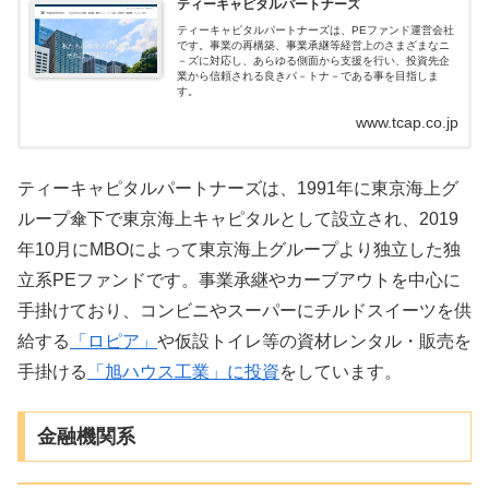
ティーキャピタルパートナーズ
ティーキャピタルパートナーズは、PEファンド運営会社
です。事業の再構築、事業承継等経営上のさまざまなニ
－ズに対応し、あらゆる側面から支援を行い、投資先企
業から信頼される良きパ－トナ－である事を目指しま
す。
www.tcap.co.jp
ティーキャピタルパートナーズは、1991年に東京海上グ
ループ傘下で東京海上キャピタルとして設立され、2019
年10月にMBOによって東京海上グループより独立した独
立系PEファンドです。事業承継やカーブアウトを中心に
手掛けており、コンビニやスーパーにチルドスイーツを供
給する
「ロピア」
や仮設トイレ等の資材レンタル・販売を
手掛ける
「旭ハウス工業」に投資
をしています。
金融機関系