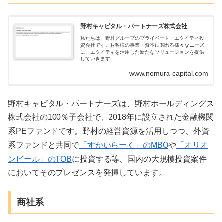
野村キャピタル・パートナーズ株式会社
私たちは、野村グループのプライベート・エクイティ投
資会社です。お客様の事業・資本に関わる様々なニーズ
に、エクイティを活用した新たなソリューションを提供
していきます。
www.nomura-capital.com
野村キャピタル・パートナーズは、野村ホールディングス
株式会社の100％子会社で、2018年に設立された金融機関
系PEファンドです。野村の経営資源を活用しつつ、外資
系ファンドと共同で
「すかいらーく」のMBO
や
「オリオ
ンビール」のTOB
に投資する等、国内の大規模投資案件
においてそのプレゼンスを発揮しています。
商社系