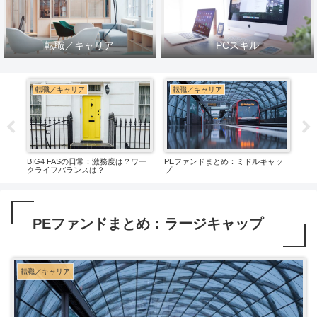
転職／キャリア
PCスキル
転職／キャリア
転職／キャリア
転
10
BIG4 FASの日常：激務度は？ワー
PEファンドまとめ：ミドルキャッ
PE
クライフバランスは？
プ
プ
PEファンドまとめ：ラージキャップ
転職／キャリア