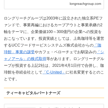
longreachgroup.com
ロングリーチグループは2003年に設立された独立系PEフ
ァンドで、事業再編におけるカーブアウトと事業承継の2
軸をテーマに、企業価値100～300億円の企業への投資を
おこなっています。投資実績としては、上島珈琲等を運営
するUCCフードサービスシステムズ株式会社からの
「珈
琲館」事業の譲受
やカフェ・ベローチェでお馴染みの
「シ
ャノアール」の株式取得
等があります。ロングリーチグル
ープが投資する上記2社は、2021年4月1日付で合併し、珈
琲館を存続会社として
「C-United」
に社名変更するとのこ
とです。
ティーキャピタルパートナーズ