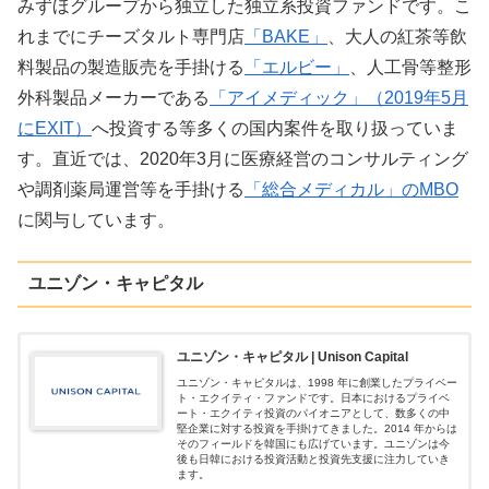
みずほグループから独立した独立系投資ファンドです。こ
れまでにチーズタルト専門店
「BAKE」
、大人の紅茶等飲
料製品の製造販売を手掛ける
「エルビー」
、人工骨等整形
外科製品メーカーである
「アイメディック」（2019年5月
にEXIT）
へ投資する等多くの国内案件を取り扱っていま
す。直近では、2020年3月に医療経営のコンサルティング
や調剤薬局運営等を手掛ける
「総合メディカル」のMBO
に関与しています。
ユニゾン・キャピタル
ユニゾン・キャピタル | Unison Capital
ユニゾン・キャピタルは、1998 年に創業したプライベー
ト・エクイティ・ファンドです。⽇本におけるプライベ
ート・エクイティ投資のパイオニアとして、数多くの中
堅企業に対する投資を手掛けてきました。2014 年からは
そのフィールドを韓国にも広げています。ユニゾンは今
後も⽇韓における投資活動と投資先⽀援に注⼒していき
ます。