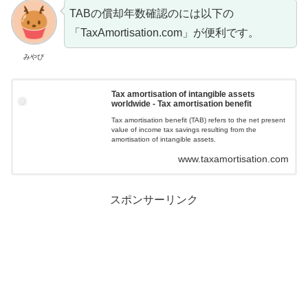
TABの償却年数確認のには以下の
「TaxAmortisation.com」が便利です。
みやび
Tax amortisation of intangible assets
worldwide - Tax amortisation benefit
Tax amortisation benefit (TAB) refers to the net present
value of income tax savings resulting from the
amortisation of intangible assets.
www.taxamortisation.com
スポンサーリンク