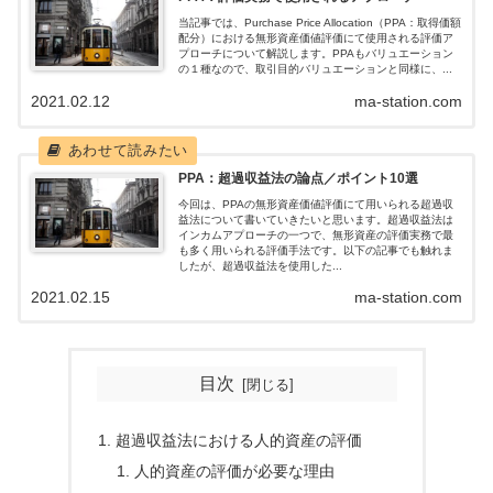
当記事では、Purchase Price Allocation（PPA：取得価額
配分）における無形資産価値評価にて使用される評価ア
プローチについて解説します。PPAもバリュエーション
の１種なので、取引目的バリュエーションと同様に、...
2021.02.12
ma-station.com
PPA：超過収益法の論点／ポイント10選
今回は、PPAの無形資産価値評価にて用いられる超過収
益法について書いていきたいと思います。超過収益法は
インカムアプローチの一つで、無形資産の評価実務で最
も多く用いられる評価手法です。以下の記事でも触れま
したが、超過収益法を使用した...
2021.02.15
ma-station.com
目次
超過収益法における人的資産の評価
人的資産の評価が必要な理由