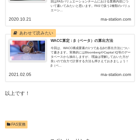
回はFASバリュエーションチームにおける業務内容につ
いて書いてみたいと思います。FASで扱う2種類のバリュ
エーシ...
2020.10.21
ma-station.com
WACC算定：β（ベータ）の算出方法
今回は、WACC構成要素の1つであるβの算出方法につい
て書きます。実務的にはBloombergやCapital IQ等のデー
タベースから抽出しますが、理論は理解しておいた方が
良いので自力で計算する方法も押さえておきましょう！
β（ベ...
2021.02.05
ma-station.com
以上です！
FAS実務