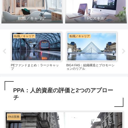
転職／キャリア
PCスキル
転職／キャリア
転職／キャリア
転
ワー
PEファンドまとめ：ラージキャッ
BIG4 FAS：組織構造とプロモーシ
FA
プ
ョンのリアル
別の
PPA：人的資産の評価と2つのアプロー
チ
FAS実務